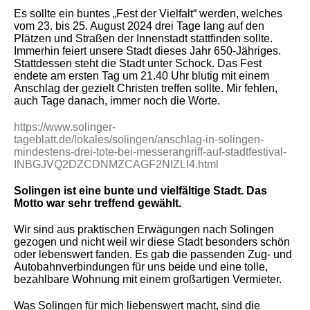
Es sollte ein buntes „Fest der Vielfalt“ werden, welches
vom 23. bis 25. August 2024 drei Tage lang auf den
Plätzen und Straßen der Innenstadt stattfinden sollte.
Immerhin feiert unsere Stadt dieses Jahr 650-Jähriges.
Stattdessen steht die Stadt unter Schock. Das Fest
endete am ersten Tag um 21.40 Uhr blutig mit einem
Anschlag der gezielt Christen treffen sollte. Mir fehlen,
auch Tage danach, immer noch die Worte.
https://www.solinger-
tageblatt.de/lokales/solingen/anschlag-in-solingen-
mindestens-drei-tote-bei-messerangriff-auf-stadtfestival-
INBGJVQ2DZCDNMZCAGF2NIZLI4.html
Solingen ist eine bunte und vielfältige Stadt. Das
Motto war sehr treffend gewählt.
Wir sind aus praktischen Erwägungen nach Solingen
gezogen und nicht weil wir diese Stadt besonders schön
oder lebenswert fanden. Es gab die passenden Zug- und
Autobahnverbindungen für uns beide und eine tolle,
bezahlbare Wohnung mit einem großartigen Vermieter.
Was Solingen für mich liebenswert macht, sind die