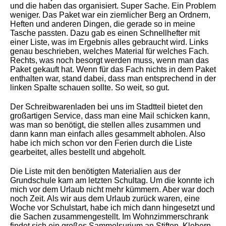
und die haben das organisiert. Super Sache. Ein Problem
weniger. Das Paket war ein ziemlicher Berg an Ordnern,
Heften und anderen Dingen, die gerade so in meine
Tasche passten. Dazu gab es einen Schnellhefter mit
einer Liste, was im Ergebnis alles gebraucht wird. Links
genau beschrieben, welches Material für welches Fach.
Rechts, was noch besorgt werden muss, wenn man das
Paket gekauft hat. Wenn für das Fach nichts in dem Paket
enthalten war, stand dabei, dass man entsprechend in der
linken Spalte schauen sollte. So weit, so gut.
Der Schreibwarenladen bei uns im Stadtteil bietet den
großartigen Service, dass man eine Mail schicken kann,
was man so benötigt, die stellen alles zusammen und
dann kann man einfach alles gesammelt abholen. Also
habe ich mich schon vor den Ferien durch die Liste
gearbeitet, alles bestellt und abgeholt.
Die Liste mit den benötigten Materialien aus der
Grundschule kam am letzten Schultag. Um die konnte ich
mich vor dem Urlaub nicht mehr kümmern. Aber war doch
noch Zeit. Als wir aus dem Urlaub zurück waren, eine
Woche vor Schulstart, habe ich mich dann hingesetzt und
die Sachen zusammengestellt. Im Wohnzimmerschrank
findet sich ein großes Sammelsurium an Stiften, Klebern,