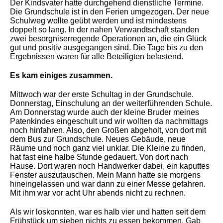
Der Kindsvater hatte durchgehend dienstliche Termine.
Die Grundschule ist in den Ferien umgezogen. Der neue
Schulweg wollte geübt werden und ist mindestens
doppelt so lang. In der nahen Verwandtschaft standen
zwei besorgniserregende Operationen an, die ein Glück
gut und positiv ausgegangen sind. Die Tage bis zu den
Ergebnissen waren für alle Beteiligten belastend.
Es kam einiges zusammen.
Mittwoch war der erste Schultag in der Grundschule.
Donnerstag, Einschulung an der weiterführenden Schule.
Am Donnerstag wurde auch der kleine Bruder meines
Patenkindes eingeschult und wir wollten da nachmittags
noch hinfahren. Also, den Großen abgeholt, von dort mit
dem Bus zur Grundschule. Neues Gebäude, neue
Räume und noch ganz viel unklar. Die Kleine zu finden,
hat fast eine halbe Stunde gedauert. Von dort nach
Hause. Dort waren noch Handwerker dabei, ein kaputtes
Fenster auszutauschen. Mein Mann hatte sie morgens
hineingelassen und war dann zu einer Messe gefahren.
Mit ihm war vor acht Uhr abends nicht zu rechnen.
Als wir loskonnten, war es halb vier und hatten seit dem
Frühstück um sieben nichts zu essen bekommen. Gab