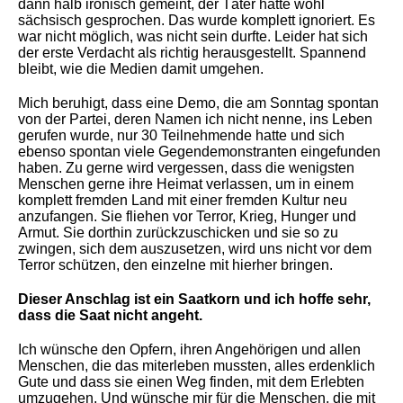
dann halb ironisch gemeint, der Täter hätte wohl
sächsisch gesprochen. Das wurde komplett ignoriert. Es
war nicht möglich, was nicht sein durfte. Leider hat sich
der erste Verdacht als richtig herausgestellt. Spannend
bleibt, wie die Medien damit umgehen.
Mich beruhigt, dass eine Demo, die am Sonntag spontan
von der Partei, deren Namen ich nicht nenne, ins Leben
gerufen wurde, nur 30 Teilnehmende hatte und sich
ebenso spontan viele Gegendemonstranten eingefunden
haben. Zu gerne wird vergessen, dass die wenigsten
Menschen gerne ihre Heimat verlassen, um in einem
komplett fremden Land mit einer fremden Kultur neu
anzufangen. Sie fliehen vor Terror, Krieg, Hunger und
Armut. Sie dorthin zurückzuschicken und sie so zu
zwingen, sich dem auszusetzen, wird uns nicht vor dem
Terror schützen, den einzelne mit hierher bringen.
Dieser Anschlag ist ein Saatkorn und ich hoffe sehr,
dass die Saat nicht angeht.
Ich wünsche den Opfern, ihren Angehörigen und allen
Menschen, die das miterleben mussten, alles erdenklich
Gute und dass sie einen Weg finden, mit dem Erlebten
umzugehen. Und wünsche mir für die Menschen, die mit