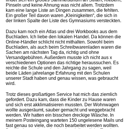
Pinseln und keine Ahnung was nicht allem. Trotzdem
kam eine lange Liste an Dingen zusammen, die fehlten.
Ein großer Teil davon waren „Kleinigkeiten“, die sich in
der linken Spalte der Liste des Gymnasiums versteckten.
Dazu kam noch ein Atlas und drei Workbooks aus dem
Buchladen. Ich liebe den lokalen Handel. Da können die
Online-Händler schlicht nicht mithalten. Sowohl beim
Buchladen, als auch beim Schreibwarenladen waren die
Sachen am nächsten Tag da, richtig und ohne
Versandgebühren. Außerdem musste ich nicht aus x
verschiedenen Optionen das richtige heraussuchen. Es
reichte die Schule und den Jahrgang zu sagen, weil
beide Läden jahrelange Erfahrung mit den Schulen
unserer Stadt haben und genau wissen, was gebraucht
wird.
Trotz dieses großartigen Service hat mich das ziemlich
gefordert. Dazu kam, dass die Kinder zu Hause waren
und sich erst akklimatisieren mussten. Der Wohnwagen
wollte ausgeräumt, sauber gemacht und weggebracht
werden. Wir hatten ein bisschen dreckige Wäsche. In
meinem Posteingang warteten 150 ungelesene Mails und
fast genau so viele, die noch bearbeitet werden wollten.